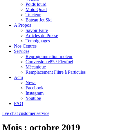
Poids lourd
Moto Quad
Tracteur
Bateau Jet Ski
A Propos
Savoir Faire
Articles de Presse
Temoignages
Nos Centres
Services
Reprogrammation moteur
Conversion e85 / Flexfuel
Mécanique
Remplacement Filtre à Particules
Actu
News
Facebook
Instagram
Youtube
FAQ
live chat customer service
Mois :
octobre 2019