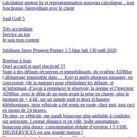
calculateur moteur hs et reprogrammation nouveau calculateur…tout
fonctionne, bienveillant avec le client
Said
Golf 5
Très accueillant
Service au top
Je suis trop content
Stéphane Jarno
Peugeot Partner 1.5 blue hdi 130 eat8 2020
Bonjour à tous,
Quel accueil et quel réactivité !!!
Suite à des défauts récurrents et immobilisants, du système ADBlue
( démarrage impossible dans … Km) et après plusieurs passages, en
concession, (de la marque) pour réinitialiser les défauts, et
m’informant, d’avoir à remplacer le réservoir, la pompe et l’injecteur
ADBlue, avec le délai de un mois avant la prise en charge, plus le
montant de + 4 k€, sur un simple mail et deux échanges
téléphoniques, mon véhicule a été remis en route, chez moi, tout ceci
en moins de 24 heures.
De plus, ce véhicule, me paraît beaucoup plus agréable à conduire,
sur autoroute. Longue distance et en ville, boîte automatique,
beaucoup plus douce, consommation réduite d’environ 1,5 l/100.
DIGISERVICES est une grande maison !