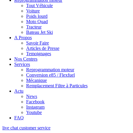
Reprogrammation moteur
Tout Véhicule
Voiture
Poids lourd
Moto Quad
Tracteur
Bateau Jet Ski
A Propos
Savoir Faire
Articles de Presse
Temoignages
Nos Centres
Services
Reprogrammation moteur
Conversion e85 / Flexfuel
Mécanique
Remplacement Filtre à Particules
Actu
News
Facebook
Instagram
Youtube
FAQ
live chat customer service