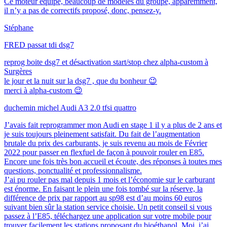
Ce moteur équipe, beaucoup de modèles du groupe, apparemment,
il n’y a pas de correctifs proposé, donc, pensez-y.
Stéphane
FRED
passat tdi dsg7
reprog boite dsg7 et désactivation start/stop chez alpha-custom à
Surgères
le jour et la nuit sur la dsg7 , que du bonheur 😉
merci à alpha-custom 😉
duchemin michel
Audi A3 2.0 tfsi quattro
J’avais fait reprogrammer mon Audi en stage 1 il y a plus de 2 ans et
je suis toujours pleinement satisfait. Du fait de l’augmentation
brutale du prix des carburants, je suis revenu au mois de Février
2022 pour passer en flexfuel de façon à pouvoir rouler en E85.
Encore une fois très bon accueil et écoute, des réponses à toutes mes
questions, ponctualité et professionnalisme.
J’ai pu rouler pas mal depuis 1 mois et l’économie sur le carburant
est énorme. En faisant le plein une fois tombé sur la réserve, la
différence de prix par rapport au sp98 est d’au moins 60 euros
suivant bien sûr la station service choisie. Un petit conseil si vous
passez à l’E85, téléchargez une application sur votre mobile pour
trouver facilement les stations proposant du bioéthanol. Moi, j’ai