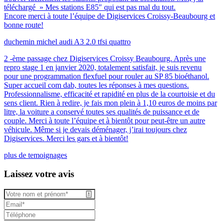
téléchargé » Mes stations E85″ qui est pas mal du tout.
Encore merci à toute l’équipe de Digiservices Croissy-Beaubourg et
bonne route!
duchemin michel
audi A3 2.0 tfsi quattro
2 -ème passage chez Digiservices Croissy Beaubourg. Après une
repro stage 1 en janvier 2020, totalement satisfait, je suis revenu
pour une programmation flexfuel pour rouler au SP 85 bioéthanol.
Super accueil com dab, toutes les réponses à mes questions.
Professionnalisme, efficacité et rapidité en plus de la courtoisie et du
sens client. Rien à redire, je fais mon plein à 1,10 euros de moins par
litre, la voiture a conservé toutes ses qualités de puissance et de
couple. Merci à toute l’équipe et à bientôt pour peut-être un autre
véhicule. Même si je devais déménager, j’irai toujours chez
Digiservices. Merci les gars et à bientôt!
plus de temoignages
Laissez votre avis